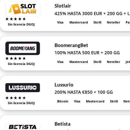
Slotlair
425% HASTA 3000 EUR + 200 GG + 
Visa
Mastercard
Skrill
Neteller
Pa
Sin licencia DGOJ
BoomerangBet
100% HASTA 500 EUR + 200 GG
Visa
Mastercard
Skrill
Neteller
Je
Sin licencia DGOJ
Lussurio
200% HASTA €850 + 100 GG
Bitcoin
Visa
Mastercard
Skrill
Net
Sin licencia DGOJ
Betista