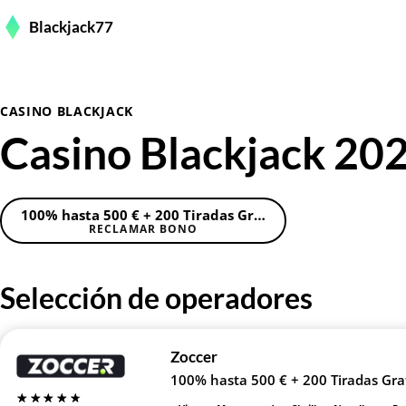
Blackjack77
CASINO BLACKJACK
Casino
Blackjack
20
100% hasta 500 € + 200 Tiradas Gratis
RECLAMAR BONO
Selección de operadores
Zoccer
100% hasta 500 € + 200 Tiradas Gra