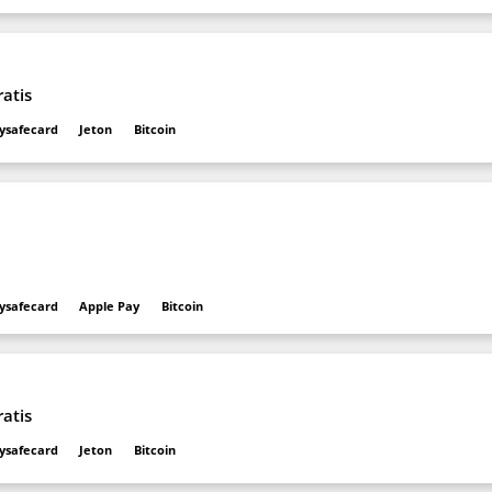
atis
ysafecard
Jeton
Bitcoin
ysafecard
Apple Pay
Bitcoin
atis
ysafecard
Jeton
Bitcoin