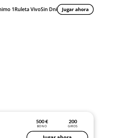
nimo 1
Ruleta Vivo
Sin Dni
Jugar ahora
500 €
200
BONO
GIROS
Jugar ahora