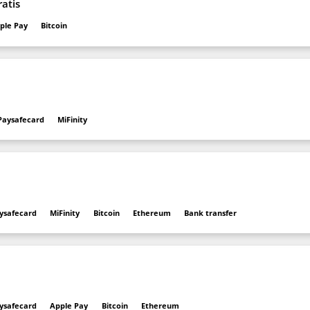
atis
ple Pay
Bitcoin
Paysafecard
MiFinity
ysafecard
MiFinity
Bitcoin
Ethereum
Bank transfer
ysafecard
Apple Pay
Bitcoin
Ethereum