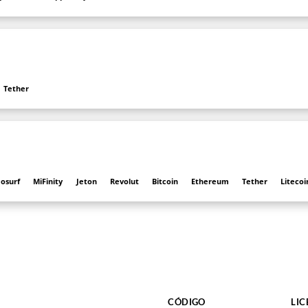
Tether
osurf
MiFinity
Jeton
Revolut
Bitcoin
Ethereum
Tether
Litecoi
CÓDIGO
LIC