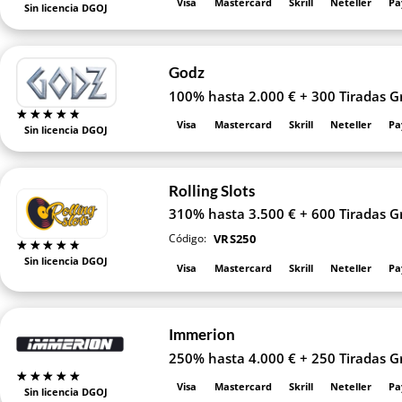
Visa
Mastercard
Skrill
Neteller
Pa
Sin licencia DGOJ
Godz
100% hasta 2.000 € + 300 Tiradas Gr
Visa
Mastercard
Skrill
Neteller
Pa
Sin licencia DGOJ
Rolling Slots
310% hasta 3.500 € + 600 Tiradas Gr
VRS250
Código:
Sin licencia DGOJ
Visa
Mastercard
Skrill
Neteller
Pa
Immerion
250% hasta 4.000 € + 250 Tiradas Gr
Visa
Mastercard
Skrill
Neteller
Pa
Sin licencia DGOJ