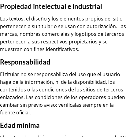
Propiedad intelectual e industrial
Los textos, el diseño y los elementos propios del sitio
pertenecen a su titular o se usan con autorización. Las
marcas, nombres comerciales y logotipos de terceros
pertenecen a sus respectivos propietarios y se
muestran con fines identificativos.
Responsabilidad
El titular no se responsabiliza del uso que el usuario
haga de la información, ni de la disponibilidad, los
contenidos o las condiciones de los sitios de terceros
enlazados. Las condiciones de los operadores pueden
cambiar sin previo aviso; verifícalas siempre en la
fuente oficial.
Edad mínima